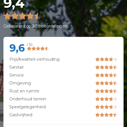
9,4
Gebaseerd op
30 beoordelingen
9,6
/ 10
Prijs/kwaliteit-verhouding
Sanitair
Service
Omgeving
Rust en ruimte
Onderhoud terrein
Speelgelegenheid
Gastvrijheid