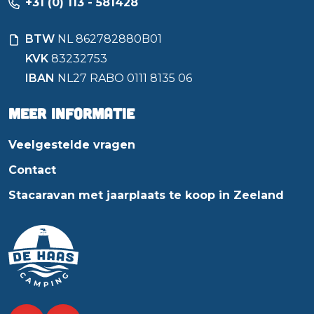
+31 (0) 113 - 581428
BTW
NL 862782880B01
KVK
83232753
IBAN
NL27 RABO 0111 8135 06
Meer informatie
Veelgestelde vragen
Contact
Stacaravan met jaarplaats te koop in Zeeland