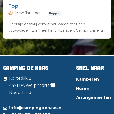
Top
Mevr Jandroep
Koppel
Heel fijn gastvrij verblijf. Wij waren met een
vouwwagen. Zijn heel fijn ontvangen. Camping is erg
goed onderhouden en sfeervol. Erg schoon sanitair.
Komen zeker nog eens terug
Camping de Haas
Snel naar
Kortedijk 2
Kamperen
4471 PA
Wolphaartsdijk
Huren
Nederland
Arrangementen
info@campingdehaas.nl